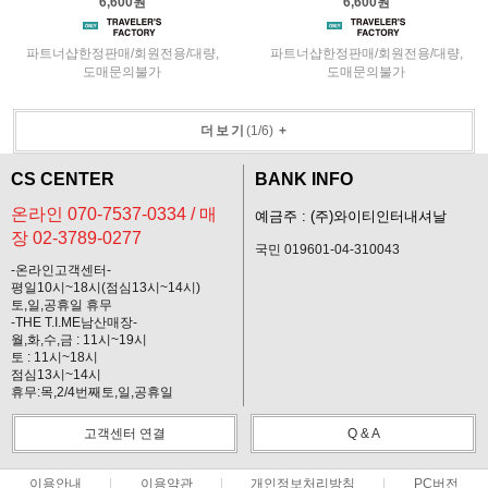
6,600원
6,600원
파트너샵한정판매/회원전용/대량,
파트너샵한정판매/회원전용/대량,
도매문의불가
도매문의불가
더보기
(
1
/
6
)
+
CS CENTER
BANK INFO
온라인 070-7537-0334 / 매
예금주 : (주)와이티인터내셔날
장 02-3789-0277
국민 019601-04-310043
-온라인고객센터-
평일10시~18시(점심13시~14시)
토,일,공휴일 휴무
-THE T.I.ME남산매장-
월,화,수,금 : 11시~19시
토 : 11시~18시
점심13시~14시
휴무:목,2/4번째토,일,공휴일
고객센터 연결
Q & A
이용안내
이용약관
개인정보처리방침
PC버전