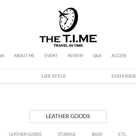
w!)
ABOUT ME
EVENT
REVIEW
Q&A
ACCESS
LIFE STYLE
STATIONER
LEATHER GOODS
LEATHER GOODS
STORAGE
BAGS
ETC.