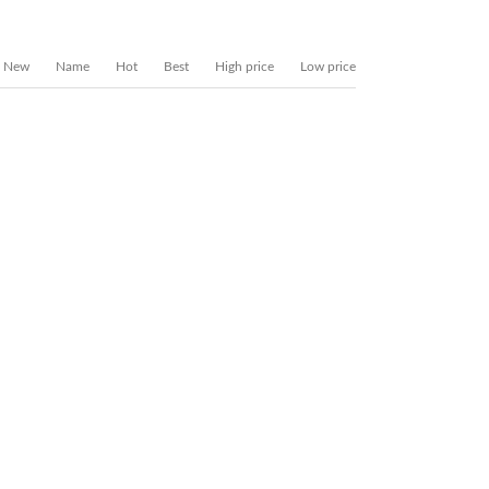
New
Name
Hot
Best
High price
Low price