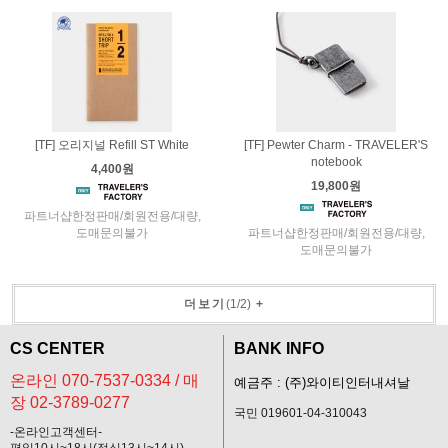
[TF] 오리지널 Refill ST White
[TF] Pewter Charm - TRAVELER'S
notebook
4,400원
19,800원
파트너샵한정판매/회원전용/대량,
도매문의불가
파트너샵한정판매/회원전용/대량,
도매문의불가
더보기
(
1
/
2
)
+
CS CENTER
BANK INFO
온라인 070-7537-0334 / 매
예금주 : (주)와이티인터내셔날
장 02-3789-0277
국민 019601-04-310043
-온라인고객센터-
평일10시~18시(점심13시~14시)