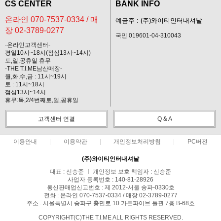
CS CENTER
BANK INFO
온라인 070-7537-0334 / 매
예금주 : (주)와이티인터내셔날
장 02-3789-0277
국민 019601-04-310043
-온라인고객센터-
평일10시~18시(점심13시~14시)
토,일,공휴일 휴무
-THE T.I.ME남산매장-
월,화,수,금 : 11시~19시
토 : 11시~18시
점심13시~14시
휴무:목,2/4번째토,일,공휴일
고객센터 연결
Q & A
이용안내
이용약관
개인정보처리방침
PC버전
(주)와이티인터내셔날
대표 : 신승준 ㅣ 개인정보 보호 책임자 : 신승준
사업자 등록번호 : 140-81-28926
통신판매업신고번호 : 제 2012-서울 송파-0330호
전화 : 온라인 070-7537-0334 / 매장 02-3789-0277
주소 : 서울특별시 송파구 충민로 10 가든파이브 툴관 7층 B-68호
COPYRIGHT(C)THE T.I.ME ALL RIGHTS RESERVED.