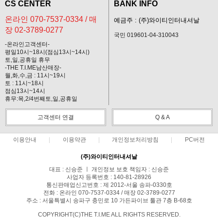
CS CENTER
BANK INFO
온라인 070-7537-0334 / 매
예금주 : (주)와이티인터내셔날
장 02-3789-0277
국민 019601-04-310043
-온라인고객센터-
평일10시~18시(점심13시~14시)
토,일,공휴일 휴무
-THE T.I.ME남산매장-
월,화,수,금 : 11시~19시
토 : 11시~18시
점심13시~14시
휴무:목,2/4번째토,일,공휴일
고객센터 연결
Q & A
이용안내
이용약관
개인정보처리방침
PC버전
(주)와이티인터내셔날
대표 : 신승준 ㅣ 개인정보 보호 책임자 : 신승준
사업자 등록번호 : 140-81-28926
통신판매업신고번호 : 제 2012-서울 송파-0330호
전화 : 온라인 070-7537-0334 / 매장 02-3789-0277
주소 : 서울특별시 송파구 충민로 10 가든파이브 툴관 7층 B-68호
COPYRIGHT(C)THE T.I.ME ALL RIGHTS RESERVED.