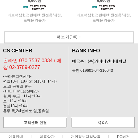
6,600원
6,600원
파트너샵한정판매/회원전용/대량,
파트너샵한정판매/회원전용/대량,
도매문의불가
도매문의불가
더보기
(
1
/
6
)
+
CS CENTER
BANK INFO
온라인 070-7537-0334 / 매
예금주 : (주)와이티인터내셔날
장 02-3789-0277
국민 019601-04-310043
-온라인고객센터-
평일10시~18시(점심13시~14시)
토,일,공휴일 휴무
-THE T.I.ME남산매장-
월,화,수,금 : 11시~19시
토 : 11시~18시
점심13시~14시
휴무:목,2/4번째토,일,공휴일
고객센터 연결
Q & A
이용안내
이용약관
개인정보처리방침
PC버전