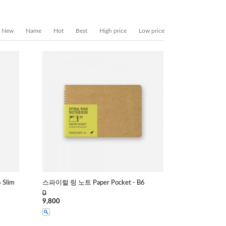
New
Name
Hot
Best
High price
Low price
 Slim
스파이럴 링 노트 Paper Pocket - B6
0
9,800