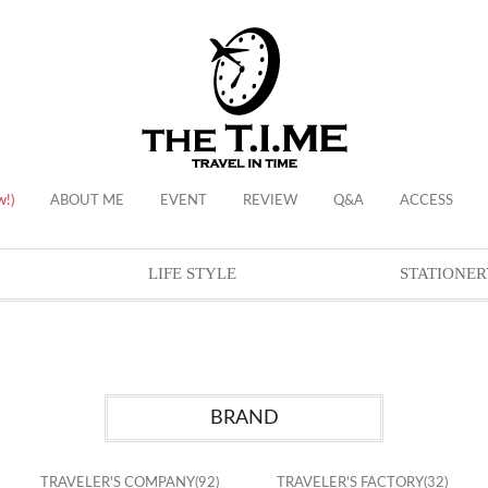
w!)
ABOUT ME
EVENT
REVIEW
Q&A
ACCESS
LIFE STYLE
STATIONER
BRAND
TRAVELER'S COMPANY
(92)
TRAVELER'S FACTORY
(32)