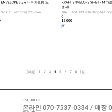
 ENVELOPE Style I - M 가로형 (브
KRAFT ENVELOPE Style I - M 가
렌지)
NVELOPE with String (M) Brown
KRAFT ENVELOPE with String (M) Orang
0
0
12,000
[처음]
1
2
3
4
5
6
7
8
[끝]
CS CENTER
온라인 070-7537-0334 / 매장 0