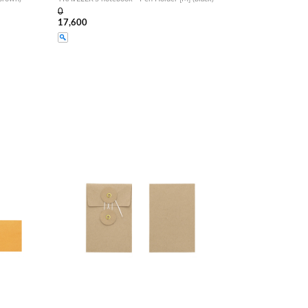
0
17,600