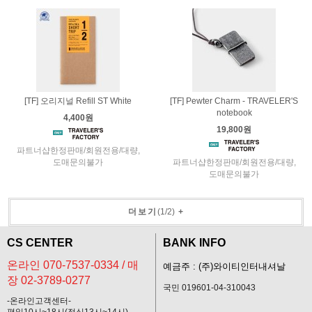
[TF] 오리지널 Refill ST White
[TF] Pewter Charm - TRAVELER'S
notebook
4,400원
19,800원
파트너샵한정판매/회원전용/대량,
도매문의불가
파트너샵한정판매/회원전용/대량,
도매문의불가
더보기
(
1
/
2
)
+
CS CENTER
BANK INFO
온라인 070-7537-0334 / 매
예금주 : (주)와이티인터내셔날
장 02-3789-0277
국민 019601-04-310043
-온라인고객센터-
평일10시~18시(점심13시~14시)