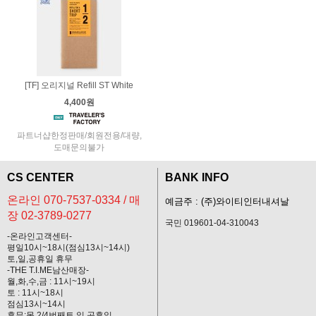
[TF] 오리지널 Refill ST White
4,400원
파트너샵한정판매/회원전용/대량,
도매문의불가
CS CENTER
BANK INFO
온라인 070-7537-0334 / 매
예금주 : (주)와이티인터내셔날
장 02-3789-0277
국민 019601-04-310043
-온라인고객센터-
평일10시~18시(점심13시~14시)
토,일,공휴일 휴무
-THE T.I.ME남산매장-
월,화,수,금 : 11시~19시
토 : 11시~18시
점심13시~14시
휴무:목,2/4번째토,일,공휴일