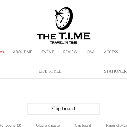
w!)
ABOUT ME
EVENT
REVIEW
Q&A
ACCESS
LIFE STYLE
STATIONER
Clip board
tter opener
(3)
Glue and paste
Clip board
Paper clip/L