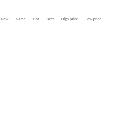
New
Name
Hot
Best
High price
Low price