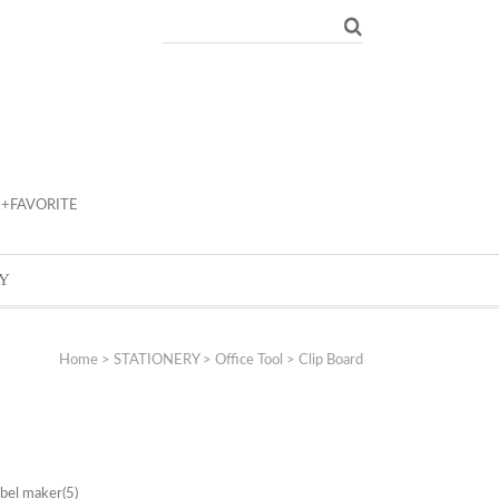
+FAVORITE
Y
Home
>
STATIONERY
>
Office Tool
>
Clip Board
abel maker
(5)