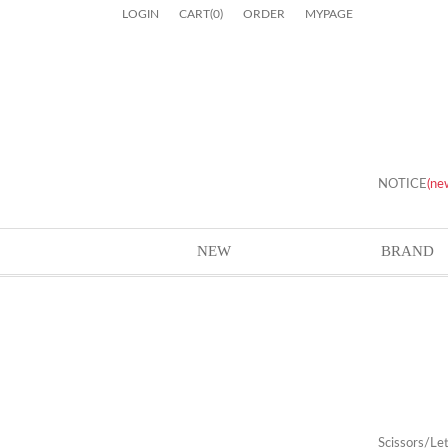
LOGIN
CART
(
0
)
ORDER
MYPAGE
NOTICE
(ne
NEW
BRAND
Scissors/Le