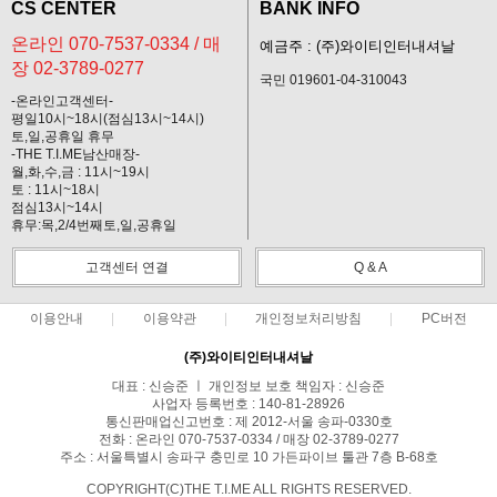
CS CENTER
BANK INFO
온라인 070-7537-0334 / 매
예금주 : (주)와이티인터내셔날
장 02-3789-0277
국민 019601-04-310043
-온라인고객센터-
평일10시~18시(점심13시~14시)
토,일,공휴일 휴무
-THE T.I.ME남산매장-
월,화,수,금 : 11시~19시
토 : 11시~18시
점심13시~14시
휴무:목,2/4번째토,일,공휴일
고객센터 연결
Q & A
이용안내
이용약관
개인정보처리방침
PC버전
(주)와이티인터내셔날
대표 : 신승준 ㅣ 개인정보 보호 책임자 : 신승준
사업자 등록번호 : 140-81-28926
통신판매업신고번호 : 제 2012-서울 송파-0330호
전화 : 온라인 070-7537-0334 / 매장 02-3789-0277
주소 : 서울특별시 송파구 충민로 10 가든파이브 툴관 7층 B-68호
COPYRIGHT(C)THE T.I.ME ALL RIGHTS RESERVED.