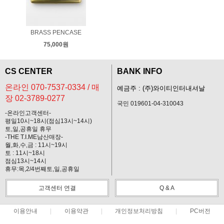
BRASS PENCASE
75,000원
CS CENTER
BANK INFO
온라인 070-7537-0334 / 매
예금주 : (주)와이티인터내셔날
장 02-3789-0277
국민 019601-04-310043
-온라인고객센터-
평일10시~18시(점심13시~14시)
토,일,공휴일 휴무
-THE T.I.ME남산매장-
월,화,수,금 : 11시~19시
토 : 11시~18시
점심13시~14시
휴무:목,2/4번째토,일,공휴일
고객센터 연결
Q & A
이용안내
이용약관
개인정보처리방침
PC버전