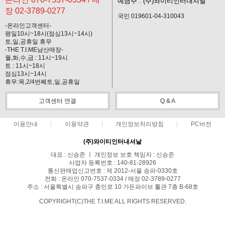
예금주 : (주)와이티인터내셔날
장 02-3789-0277
국민 019601-04-310043
-온라인고객센터-
평일10시~18시(점심13시~14시)
토,일,공휴일 휴무
-THE T.I.ME남산매장-
월,화,수,금 : 11시~19시
토 : 11시~18시
점심13시~14시
휴무:목,2/4번째토,일,공휴일
고객센터 연결
Q & A
이용안내
이용약관
개인정보처리방침
PC버전
(주)와이티인터내셔날
대표 : 신승준 ㅣ 개인정보 보호 책임자 : 신승준
사업자 등록번호 : 140-81-28926
통신판매업신고번호 : 제 2012-서울 송파-0330호
전화 : 온라인 070-7537-0334 / 매장 02-3789-0277
주소 : 서울특별시 송파구 충민로 10 가든파이브 툴관 7층 B-68호
COPYRIGHT(C)THE T.I.ME ALL RIGHTS RESERVED.