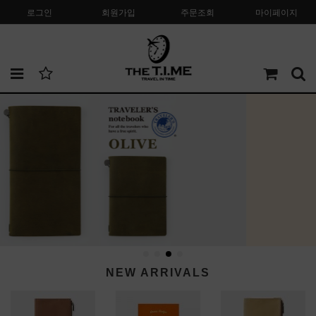
로그인
회원가입
주문조회
마이페이지
NEW ARRIVALS