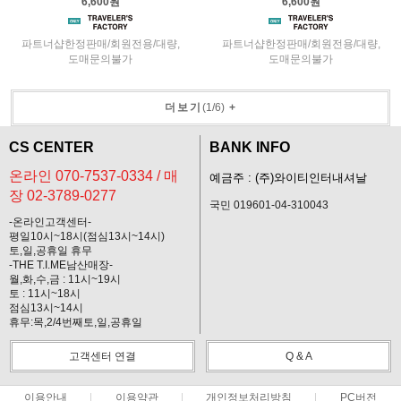
6,600원
6,600원
파트너샵한정판매/회원전용/대량,
파트너샵한정판매/회원전용/대량,
도매문의불가
도매문의불가
더보기
(
1
/
6
)
+
CS CENTER
BANK INFO
온라인 070-7537-0334 / 매
예금주 : (주)와이티인터내셔날
장 02-3789-0277
국민 019601-04-310043
-온라인고객센터-
평일10시~18시(점심13시~14시)
토,일,공휴일 휴무
-THE T.I.ME남산매장-
월,화,수,금 : 11시~19시
토 : 11시~18시
점심13시~14시
휴무:목,2/4번째토,일,공휴일
고객센터 연결
Q & A
이용안내
이용약관
개인정보처리방침
PC버전