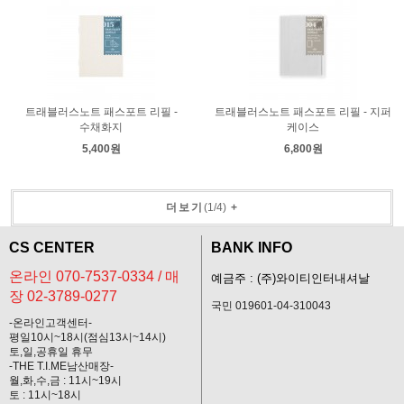
트래블러스노트 패스포트 리필 -
트래블러스노트 패스포트 리필 - 지퍼
수채화지
케이스
5,400원
6,800원
더보기
(
1
/
4
)
+
CS CENTER
BANK INFO
온라인 070-7537-0334 / 매
예금주 : (주)와이티인터내셔날
장 02-3789-0277
국민 019601-04-310043
-온라인고객센터-
평일10시~18시(점심13시~14시)
토,일,공휴일 휴무
-THE T.I.ME남산매장-
월,화,수,금 : 11시~19시
토 : 11시~18시