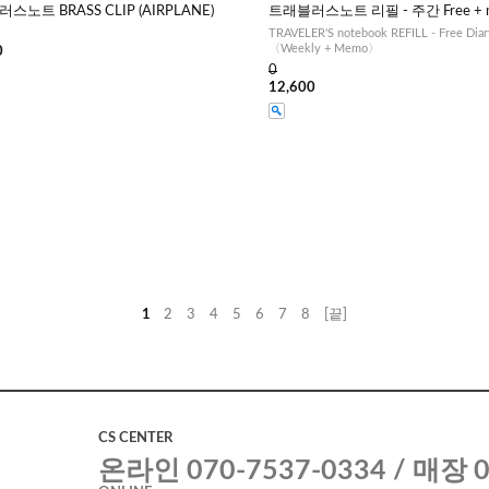
스노트 BRASS CLIP (AIRPLANE)
트래블러스노트 리필 - 주간 Free + 
TRAVELER'S notebook REFILL - Free Diar
〈Weekly + Memo〉
0
0
12,600
1
2
3
4
5
6
7
8
[끝]
CS CENTER
온라인 070-7537-0334 / 매장 0