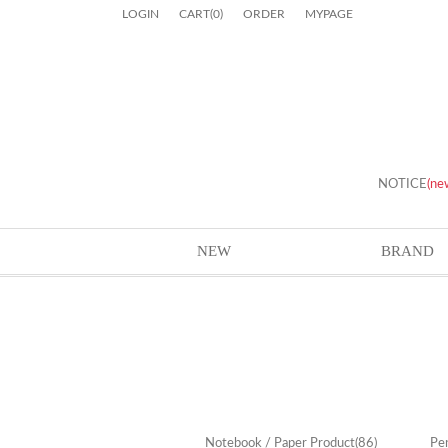
LOGIN
CART
(
0
)
ORDER
MYPAGE
NOTICE
(ne
NEW
BRAND
Notebook / Paper Product
(86)
Pen