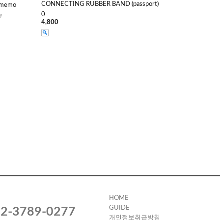
CONNECTING RUBBER BAND (passport)
memo
0
y
4,800
HOME
GUIDE
2-3789-0277
개인정보취급방침