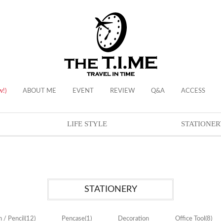
w!)
ABOUT ME
EVENT
REVIEW
Q&A
ACCESS
LIFE STYLE
STATIONER
STATIONERY
 / Pencil
(12)
Pencase
(1)
Decoration
Office Tool
(8)