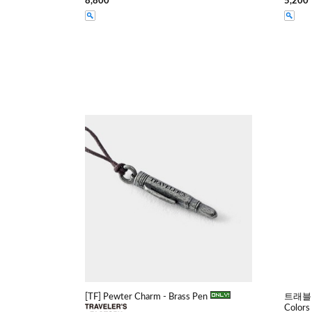
8,800
5,200
[TF] Pewter Charm - Brass Pen
트래블러스
Colors