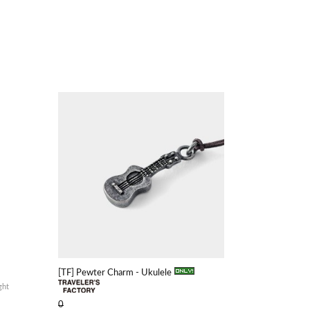
[TF] Pewter Charm - Ukulele
ght
0