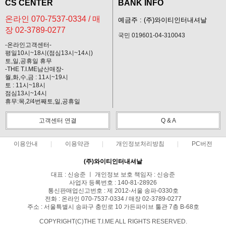
CS CENTER
BANK INFO
온라인 070-7537-0334 / 매
예금주 : (주)와이티인터내셔날
장 02-3789-0277
국민 019601-04-310043
-온라인고객센터-
평일10시~18시(점심13시~14시)
토,일,공휴일 휴무
-THE T.I.ME남산매장-
월,화,수,금 : 11시~19시
토 : 11시~18시
점심13시~14시
휴무:목,2/4번째토,일,공휴일
고객센터 연결
Q & A
이용안내
이용약관
개인정보처리방침
PC버전
(주)와이티인터내셔날
대표 : 신승준 ㅣ 개인정보 보호 책임자 : 신승준
사업자 등록번호 : 140-81-28926
통신판매업신고번호 : 제 2012-서울 송파-0330호
전화 : 온라인 070-7537-0334 / 매장 02-3789-0277
주소 : 서울특별시 송파구 충민로 10 가든파이브 툴관 7층 B-68호
COPYRIGHT(C)THE T.I.ME ALL RIGHTS RESERVED.