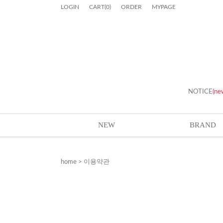
LOGIN
CART
(
0
)
ORDER
MYPAGE
NOTICE
(ne
NEW
BRAND
home
> 이용약관