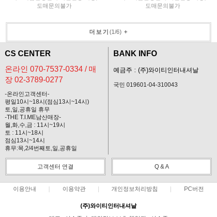
도매문의불가
도매문의불가
더보기
(
1
/
6
)
+
CS CENTER
BANK INFO
온라인 070-7537-0334 / 매
예금주 : (주)와이티인터내셔날
장 02-3789-0277
국민 019601-04-310043
-온라인고객센터-
평일10시~18시(점심13시~14시)
토,일,공휴일 휴무
-THE T.I.ME남산매장-
월,화,수,금 : 11시~19시
토 : 11시~18시
점심13시~14시
휴무:목,2/4번째토,일,공휴일
고객센터 연결
Q & A
이용안내
이용약관
개인정보처리방침
PC버전
(주)와이티인터내셔날