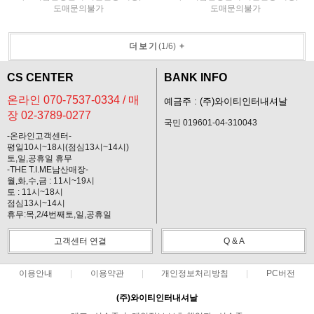
도매문의불가
도매문의불가
더보기
(
1
/
6
)
+
CS CENTER
BANK INFO
온라인 070-7537-0334 / 매
예금주 : (주)와이티인터내셔날
장 02-3789-0277
국민 019601-04-310043
-온라인고객센터-
평일10시~18시(점심13시~14시)
토,일,공휴일 휴무
-THE T.I.ME남산매장-
월,화,수,금 : 11시~19시
토 : 11시~18시
점심13시~14시
휴무:목,2/4번째토,일,공휴일
고객센터 연결
Q & A
이용안내
이용약관
개인정보처리방침
PC버전
(주)와이티인터내셔날