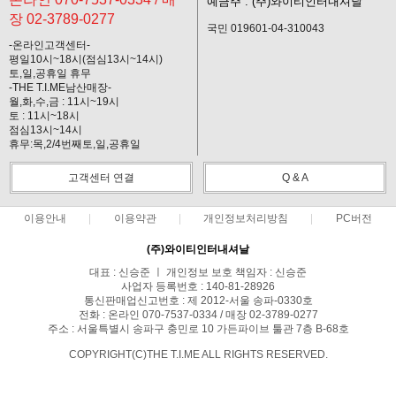
예금주 : (주)와이티인터내셔날
장 02-3789-0277
국민 019601-04-310043
-온라인고객센터-
평일10시~18시(점심13시~14시)
토,일,공휴일 휴무
-THE T.I.ME남산매장-
월,화,수,금 : 11시~19시
토 : 11시~18시
점심13시~14시
휴무:목,2/4번째토,일,공휴일
고객센터 연결
Q & A
이용안내
이용약관
개인정보처리방침
PC버전
(주)와이티인터내셔날
대표 : 신승준 ㅣ 개인정보 보호 책임자 : 신승준
사업자 등록번호 : 140-81-28926
통신판매업신고번호 : 제 2012-서울 송파-0330호
전화 : 온라인 070-7537-0334 / 매장 02-3789-0277
주소 : 서울특별시 송파구 충민로 10 가든파이브 툴관 7층 B-68호
COPYRIGHT(C)THE T.I.ME ALL RIGHTS RESERVED.