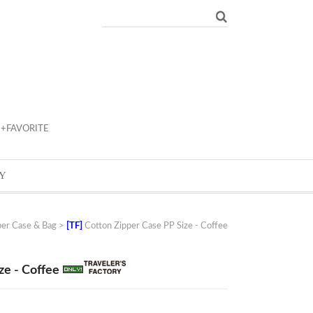
+FAVORITE
Y
per Case & Bag
>
[TF]
Cotton Zipper Case PP Size - Coffee
ze - Coffee