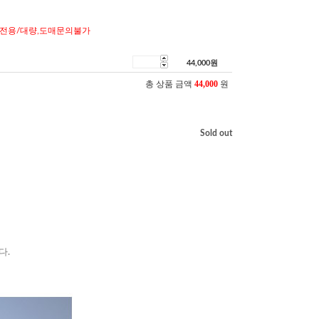
전용/대량,도매문의불가
44,000
원
총 상품 금액
44,000
원
Sold out
다.