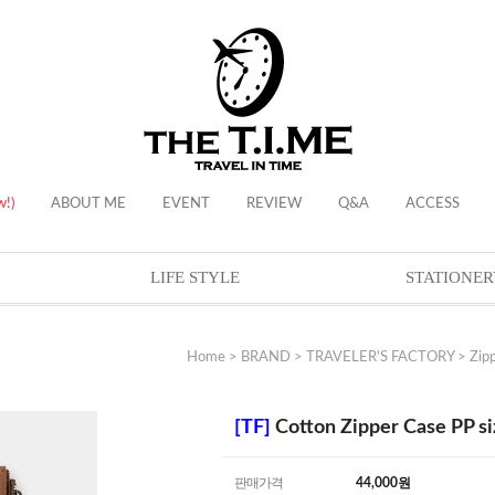
w!)
ABOUT ME
EVENT
REVIEW
Q&A
ACCESS
LIFE STYLE
STATIONER
Home
>
BRAND
>
TRAVELER'S FACTORY
>
Zip
[TF]
Cotton Zipper Case PP si
판매가격
44,000
원