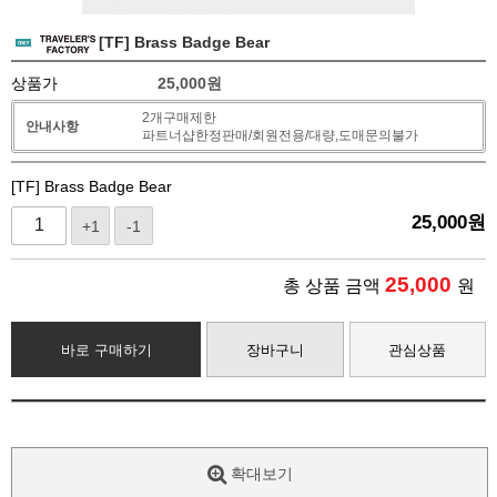
[TF] Brass Badge Bear
상품가
25,000
원
2개구매제한
안내사항
파트너샵한정판매/회원전용/대량,도매문의불가
[TF] Brass Badge Bear
25,000
원
+1
-1
25,000
총 상품 금액
원
바로 구매하기
장바구니
관심상품
확대보기