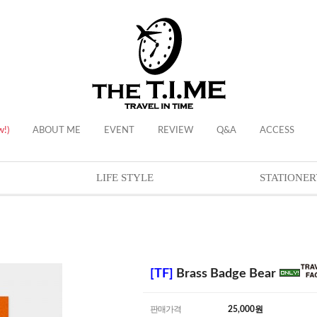
w!)
ABOUT ME
EVENT
REVIEW
Q&A
ACCESS
LIFE STYLE
STATIONER
[TF]
Brass Badge Bear
판매가격
25,000
원