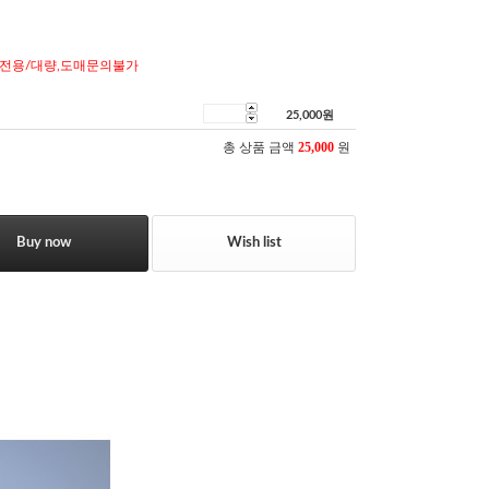
전용/대량,도매문의불가
25,000
원
총 상품 금액
25,000
원
Buy now
Wish list