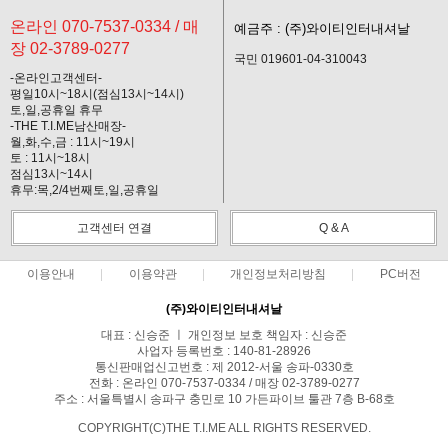
온라인 070-7537-0334 / 매
예금주 : (주)와이티인터내셔날
장 02-3789-0277
국민 019601-04-310043
-온라인고객센터-
평일10시~18시(점심13시~14시)
토,일,공휴일 휴무
-THE T.I.ME남산매장-
월,화,수,금 : 11시~19시
토 : 11시~18시
점심13시~14시
휴무:목,2/4번째토,일,공휴일
고객센터 연결
Q & A
이용안내
이용약관
개인정보처리방침
PC버전
(주)와이티인터내셔날
대표 : 신승준 ㅣ 개인정보 보호 책임자 : 신승준
사업자 등록번호 : 140-81-28926
통신판매업신고번호 : 제 2012-서울 송파-0330호
전화 : 온라인 070-7537-0334 / 매장 02-3789-0277
주소 : 서울특별시 송파구 충민로 10 가든파이브 툴관 7층 B-68호
COPYRIGHT(C)THE T.I.ME ALL RIGHTS RESERVED.