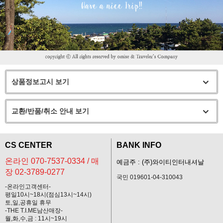
상품정보고시 보기
교환/반품/취소 안내 보기
CS CENTER
BANK INFO
온라인 070-7537-0334 / 매
예금주 : (주)와이티인터내셔날
장 02-3789-0277
국민 019601-04-310043
-온라인고객센터-
평일10시~18시(점심13시~14시)
토,일,공휴일 휴무
-THE T.I.ME남산매장-
월,화,수,금 : 11시~19시