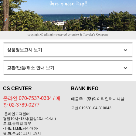
상품정보고시 보기
교환/반품/취소 안내 보기
CS CENTER
BANK INFO
온라인 070-7537-0334 / 매
예금주 : (주)와이티인터내셔날
장 02-3789-0277
국민 019601-04-310043
-온라인고객센터-
평일10시~18시(점심13시~14시)
토,일,공휴일 휴무
-THE T.I.ME남산매장-
월,화,수,금 : 11시~19시