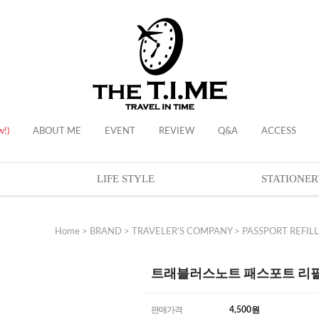
w!)
ABOUT ME
EVENT
REVIEW
Q&A
ACCESS
LIFE STYLE
STATIONER
Home
>
BRAND
>
TRAVELER'S COMPANY
>
PASSPORT REFILL
트래블러스노트 패스포트 리필 - Ac
판매가격
4,500
원