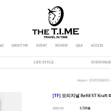
w!)
ABOUT ME
EVENT
REVIEW
Q&A
ACCESS
LIFE STYLE
STATIONER
Home
>
STATIONERY
[TF]
오리지널 Refill ST Kraft
판매가격
5,720
원