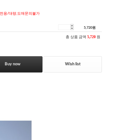
전용/대량,도매문의불가
5,720
원
총 상품 금액
5,720
원
Buy now
Wish list