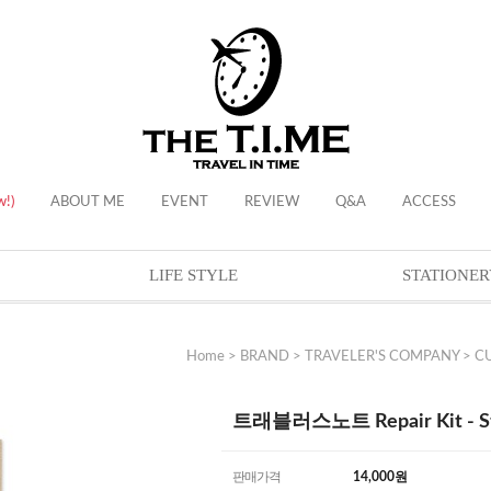
w!)
ABOUT ME
EVENT
REVIEW
Q&A
ACCESS
LIFE STYLE
STATIONER
Home
>
BRAND
>
TRAVELER'S COMPANY
>
C
트래블러스노트 Repair Kit - Sta
판매가격
14,000
원