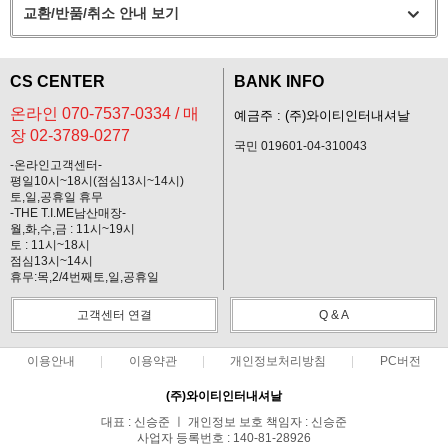
교환/반품/취소 안내 보기
CS CENTER
BANK INFO
온라인 070-7537-0334 / 매
예금주 : (주)와이티인터내셔날
장 02-3789-0277
국민 019601-04-310043
-온라인고객센터-
평일10시~18시(점심13시~14시)
토,일,공휴일 휴무
-THE T.I.ME남산매장-
월,화,수,금 : 11시~19시
토 : 11시~18시
점심13시~14시
휴무:목,2/4번째토,일,공휴일
고객센터 연결
Q & A
이용안내
이용약관
개인정보처리방침
PC버전
(주)와이티인터내셔날
대표 : 신승준 ㅣ 개인정보 보호 책임자 : 신승준
사업자 등록번호 : 140-81-28926