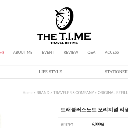
w!)
ABOUT ME
EVENT
REVIEW
Q&A
ACCESS
LIFE STYLE
STATIONER
Home
>
BRAND
>
TRAVELER'S COMPANY
>
ORIGINAL REFILL
트래블러스노트 오리지널 리필 - Ac
판매가격
6,000
원