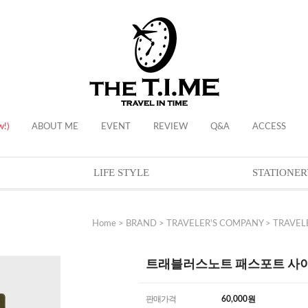
w!)
ABOUT ME
EVENT
REVIEW
Q&A
ACCESS
LIFE STYLE
STATIONER
Home
>
BRAND
>
TRAVELER'S COMPANY
>
TRAVELE
트래블러스노트 패스포트 사이즈 
판매가격
60,000
원