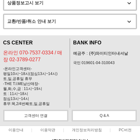
상품정보고시 보기
교환/반품/취소 안내 보기
CS CENTER
BANK INFO
온라인 070-7537-0334 / 매
예금주 : (주)와이티인터내셔날
장 02-3789-0277
국민 019601-04-310043
-온라인고객센터-
평일10시~18시(점심13시~14시)
토,일,공휴일 휴무
-THE T.I.ME남산매장-
월,화,수,금 : 11시~19시
토 : 11시~18시
점심13시~14시
휴무:목,2/4번째토,일,공휴일
고객센터 연결
Q & A
이용안내
이용약관
개인정보처리방침
PC버전