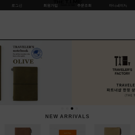
로그인
회원가입
주문조회
마이페이지
NEW ARRIVALS