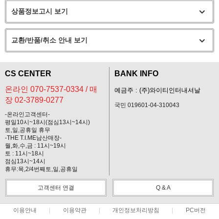
상품정보고시 보기
교환/반품/취소 안내 보기
CS CENTER
BANK INFO
온라인 070-7537-0334 / 매
예금주 : (주)와이티인터내셔날
장 02-3789-0277
국민 019601-04-310043
-온라인고객센터-
평일10시~18시(점심13시~14시)
토,일,공휴일 휴무
-THE T.I.ME남산매장-
월,화,수,금 : 11시~19시
토 : 11시~18시
점심13시~14시
휴무:목,2/4번째토,일,공휴일
고객센터 연결
Q & A
이용안내
이용약관
개인정보처리방침
PC버전