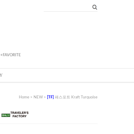
+FAVORITE
Y
Home
>
NEW
>
[TF]
패스포트 Kraft Turquoise
e