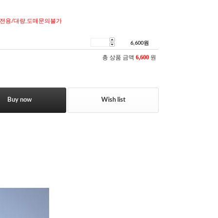
전용/대량,도매문의불가
6,600
원
총 상품 금액
6,600
원
Buy now
Wish list