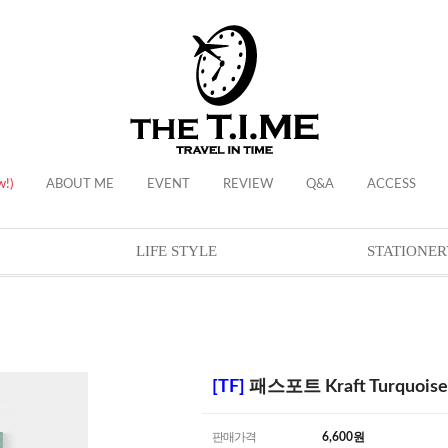
w!)
ABOUT ME
EVENT
REVIEW
Q&A
ACCESS
LIFE STYLE
STATIONER
[TF]
패스포트 Kraft Turquois
판매가격
6,600
원