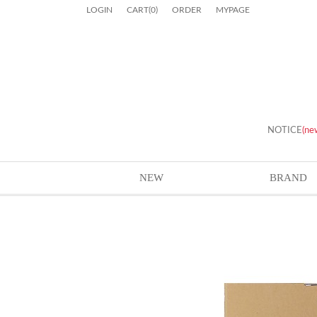
LOGIN
CART
(
0
)
ORDER
MYPAGE
NOTICE
(ne
NEW
BRAND