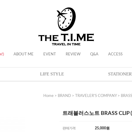
w!)
ABOUT ME
EVENT
REVIEW
Q&A
ACCESS
LIFE STYLE
STATIONER
Home
>
BRAND
>
TRAVELER'S COMPANY
>
BRAS
트래블러스노트 BRASS CLIP (
판매가격
25,000
원