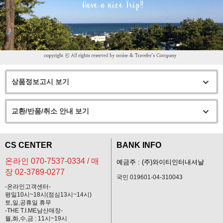
상품정보고시 보기
교환/반품/취소 안내 보기
CS CENTER
BANK INFO
온라인 070-7537-0334 / 매
예금주 : (주)와이티인터내셔날
장 02-3789-0277
국민 019601-04-310043
-온라인고객센터-
평일10시~18시(점심13시~14시)
토,일,공휴일 휴무
-THE T.I.ME남산매장-
월,화,수,금 : 11시~19시