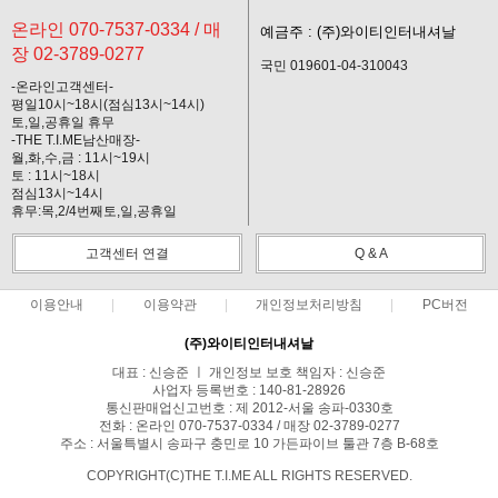
온라인 070-7537-0334 / 매
예금주 : (주)와이티인터내셔날
장 02-3789-0277
국민 019601-04-310043
-온라인고객센터-
평일10시~18시(점심13시~14시)
토,일,공휴일 휴무
-THE T.I.ME남산매장-
월,화,수,금 : 11시~19시
토 : 11시~18시
점심13시~14시
휴무:목,2/4번째토,일,공휴일
고객센터 연결
Q & A
이용안내
이용약관
개인정보처리방침
PC버전
(주)와이티인터내셔날
대표 : 신승준 ㅣ 개인정보 보호 책임자 : 신승준
사업자 등록번호 : 140-81-28926
통신판매업신고번호 : 제 2012-서울 송파-0330호
전화 : 온라인 070-7537-0334 / 매장 02-3789-0277
주소 : 서울특별시 송파구 충민로 10 가든파이브 툴관 7층 B-68호
COPYRIGHT(C)THE T.I.ME ALL RIGHTS RESERVED.