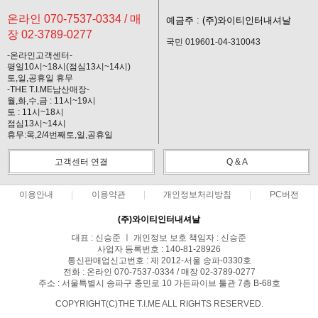
온라인 070-7537-0334 / 매
예금주 : (주)와이티인터내셔날
장 02-3789-0277
국민 019601-04-310043
-온라인고객센터-
평일10시~18시(점심13시~14시)
토,일,공휴일 휴무
-THE T.I.ME남산매장-
월,화,수,금 : 11시~19시
토 : 11시~18시
점심13시~14시
휴무:목,2/4번째토,일,공휴일
고객센터 연결
Q & A
이용안내
이용약관
개인정보처리방침
PC버전
(주)와이티인터내셔날
대표 : 신승준 ㅣ 개인정보 보호 책임자 : 신승준
사업자 등록번호 : 140-81-28926
통신판매업신고번호 : 제 2012-서울 송파-0330호
전화 : 온라인 070-7537-0334 / 매장 02-3789-0277
주소 : 서울특별시 송파구 충민로 10 가든파이브 툴관 7층 B-68호
COPYRIGHT(C)THE T.I.ME ALL RIGHTS RESERVED.