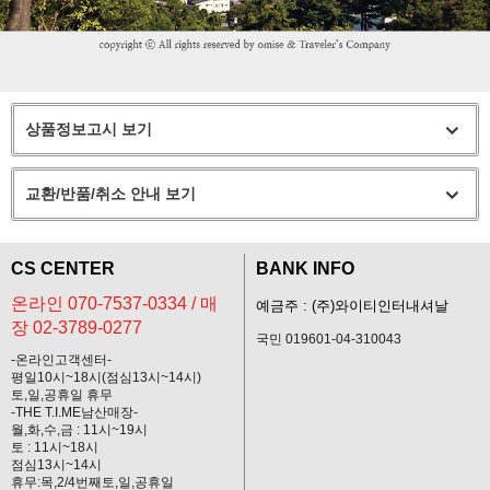
상품정보고시 보기
교환/반품/취소 안내 보기
CS CENTER
BANK INFO
온라인 070-7537-0334 / 매
예금주 : (주)와이티인터내셔날
장 02-3789-0277
국민 019601-04-310043
-온라인고객센터-
평일10시~18시(점심13시~14시)
토,일,공휴일 휴무
-THE T.I.ME남산매장-
월,화,수,금 : 11시~19시
토 : 11시~18시
점심13시~14시
휴무:목,2/4번째토,일,공휴일