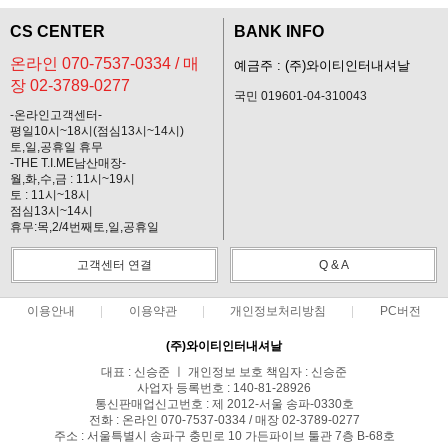
CS CENTER
BANK INFO
온라인 070-7537-0334 / 매
예금주 : (주)와이티인터내셔날
장 02-3789-0277
국민 019601-04-310043
-온라인고객센터-
평일10시~18시(점심13시~14시)
토,일,공휴일 휴무
-THE T.I.ME남산매장-
월,화,수,금 : 11시~19시
토 : 11시~18시
점심13시~14시
휴무:목,2/4번째토,일,공휴일
고객센터 연결
Q & A
이용안내
이용약관
개인정보처리방침
PC버전
(주)와이티인터내셔날
대표 : 신승준 ㅣ 개인정보 보호 책임자 : 신승준
사업자 등록번호 : 140-81-28926
통신판매업신고번호 : 제 2012-서울 송파-0330호
전화 : 온라인 070-7537-0334 / 매장 02-3789-0277
주소 : 서울특별시 송파구 충민로 10 가든파이브 툴관 7층 B-68호