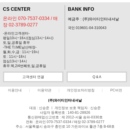
CS CENTER
BANK INFO
온라인 070-7537-0334 / 매
예금주 : (주)와이티인터내셔날
장 02-3789-0277
국민 019601-04-310043
-온라인고객센터-
평일10시~18시(점심13시~14시)
토,일,공휴일 휴무
-THE T.I.ME남산매장-
월,화,수,금 : 11시~19시
토 : 11시~18시
점심13시~14시
휴무:목,2/4번째토,일,공휴일
고객센터 연결
Q & A
이용안내
이용약관
개인정보처리방침
PC버전
(주)와이티인터내셔날
대표 : 신승준 ㅣ 개인정보 보호 책임자 : 신승준
사업자 등록번호 : 140-81-28926
통신판매업신고번호 : 제 2012-서울 송파-0330호
전화 : 온라인 070-7537-0334 / 매장 02-3789-0277
주소 : 서울특별시 송파구 충민로 10 가든파이브 툴관 7층 B-68호