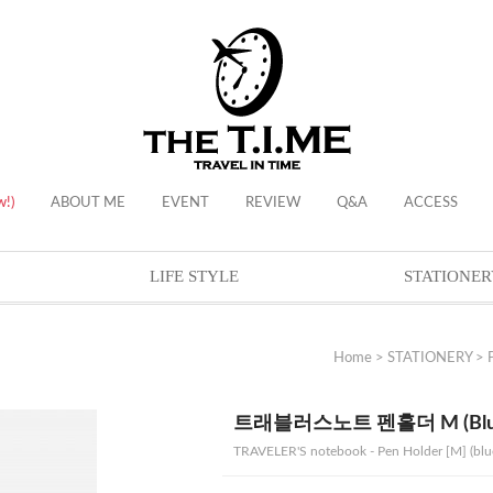
w!)
ABOUT ME
EVENT
REVIEW
Q&A
ACCESS
LIFE STYLE
STATIONER
Home
>
STATIONERY
>
트래블러스노트 펜홀더 M (Blu
TRAVELER'S notebook - Pen Holder [M] (blu