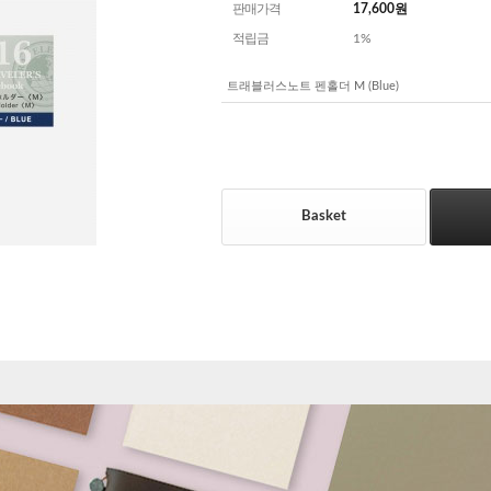
판매가격
17,600
원
적립금
1%
트래블러스노트 펜홀더 M (Blue)
Basket