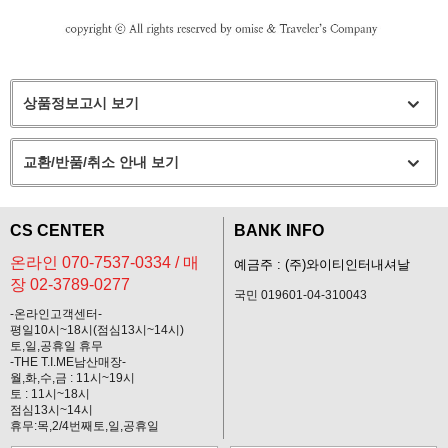
상품정보고시 보기
교환/반품/취소 안내 보기
CS CENTER
BANK INFO
온라인 070-7537-0334 / 매
예금주 : (주)와이티인터내셔날
장 02-3789-0277
국민 019601-04-310043
-온라인고객센터-
평일10시~18시(점심13시~14시)
토,일,공휴일 휴무
-THE T.I.ME남산매장-
월,화,수,금 : 11시~19시
토 : 11시~18시
점심13시~14시
휴무:목,2/4번째토,일,공휴일