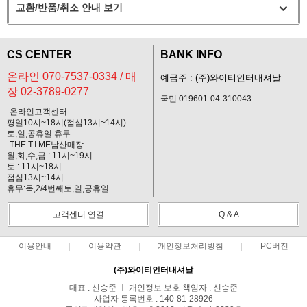
교환/반품/취소 안내 보기
CS CENTER
BANK INFO
온라인 070-7537-0334 / 매
예금주 : (주)와이티인터내셔날
장 02-3789-0277
국민 019601-04-310043
-온라인고객센터-
평일10시~18시(점심13시~14시)
토,일,공휴일 휴무
-THE T.I.ME남산매장-
월,화,수,금 : 11시~19시
토 : 11시~18시
점심13시~14시
휴무:목,2/4번째토,일,공휴일
고객센터 연결
Q & A
이용안내
이용약관
개인정보처리방침
PC버전
(주)와이티인터내셔날
대표 : 신승준 ㅣ 개인정보 보호 책임자 : 신승준
사업자 등록번호 : 140-81-28926