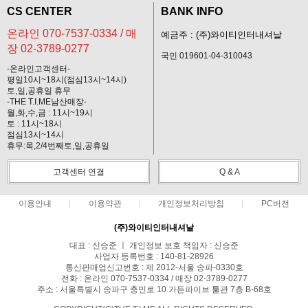
CS CENTER
BANK INFO
온라인 070-7537-0334 / 매
예금주 : (주)와이티인터내셔날
장 02-3789-0277
국민 019601-04-310043
-온라인고객센터-
평일10시~18시(점심13시~14시)
토,일,공휴일 휴무
-THE T.I.ME남산매장-
월,화,수,금 : 11시~19시
토 : 11시~18시
점심13시~14시
휴무:목,2/4번째토,일,공휴일
고객센터 연결
Q & A
이용안내
이용약관
개인정보처리방침
PC버전
(주)와이티인터내셔날
대표 : 신승준 ㅣ 개인정보 보호 책임자 : 신승준
사업자 등록번호 : 140-81-28926
통신판매업신고번호 : 제 2012-서울 송파-0330호
전화 : 온라인 070-7537-0334 / 매장 02-3789-0277
주소 : 서울특별시 송파구 충민로 10 가든파이브 툴관 7층 B-68호